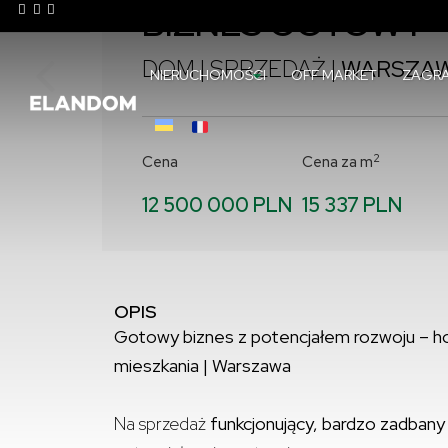
BIZNES GOTOWY
DOM | SPRZEDAŻ |
WARSZAW
NIERUCHOMOŚCI
OFF MARKET
ZAGRA
2
Cena
Cena za m
12 500 000 PLN
15 337 PLN
OPIS
Gotowy biznes z potencjałem rozwoju – ho
mieszkania | Warszawa
Na sprzedaż
funkcjonujący, bardzo zadbany