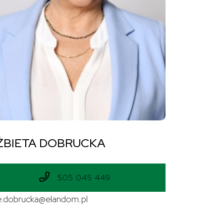
ŻBIETA DOBRUCKA
505 045 449
.dobrucka@elandom.pl