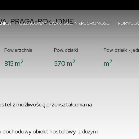
A, PRAGA-POŁUDNIE
NICA
OSZACOWANIE WARTOŚCI NIERUCHOMOŚCI
FORMULA
Powierzchnia
Pow. działki
Pow. działki - je
2
2
2
815 m
570 m
m
stel z możliwością przekształcenia na
 i dochodowy obiekt hostelowy,
z dużym