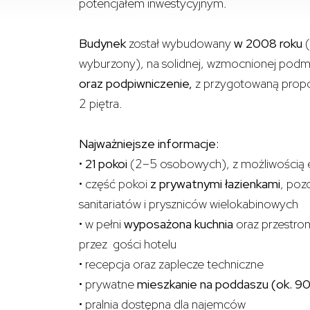
potencjałem inwestycyjnym.
Budynek
został wybudowany
w 2008 roku
(
wyburzony), na solidnej, wzmocnionej po
oraz podpiwniczenie,
z przygotowaną propo
2 piętra.
Najważniejsze informacje:
•
21 pokoi
(2–5 osobowych), z możliwością ela
• część pokoi
z prywatnymi łazienkami
, poz
sanitariatów i pryszniców wielokabinowych
• w pełni
wyposażona kuchnia
oraz przestron
przez gości hotelu
• recepcja oraz zaplecze techniczne
• prywatne
mieszkanie na poddaszu (ok. 90
• pralnia dostępna dla najemców