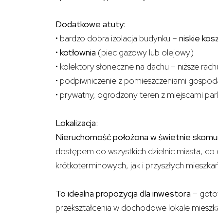
Dodatkowe atuty:
• bardzo dobra izolacja budynku –
niskie ko
•
kotłownia
(piec gazowy lub olejowy)
• kolektory słoneczne na dachu – niższe rach
• podpiwniczenie z pomieszczeniami gospod
• prywatny, ogrodzony teren z miejscami pa
Lokalizacja:
Nieruchomość położona w świetnie skomun
dostępem do wszystkich dzielnic miasta, co 
krótkoterminowych, jak i przyszłych mieszk
To idealna propozycja dla inwestora
– goto
przekształcenia w dochodowe lokale mieszk