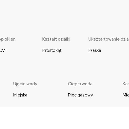
yp okien
Kształt działki
Ukształtowanie dział
CV
Prostokąt
Płaska
Ujęcie wody
Ciepła woda
Kan
Miejska
Piec gazowy
Mie