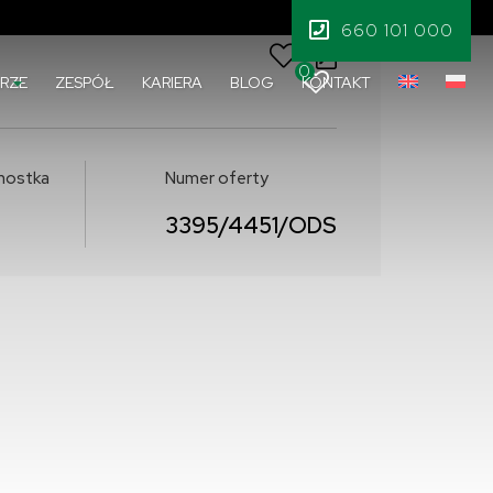
12 500 000 PLN
660 101 000
0
RZE
ZESPÓŁ
KARIERA
BLOG
KONTAKT
dnostka
Numer oferty
3395/4451/ODS