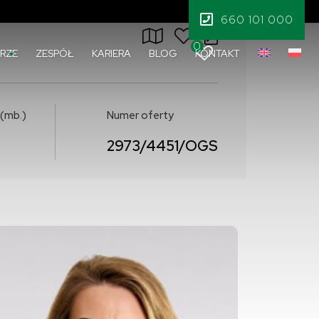
1 245 000 PLN
660 101 000
0
RZE
ZESPÓŁ
KARIERA
BLOG
KONTAKT
 (mb.)
Numer oferty
2973/4451/OGS