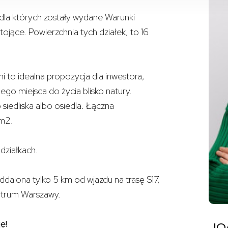
 dla których zostały wydane Warunki
jące. Powierzchnia tych działek, to 16
i to idealna propozycja dla inwestora,
go miejsca do życia blisko natury.
siedliska albo osiedla. Łączna
 m2.
działkach.
oddalona tylko 5 km od wjazdu na trasę S17,
ntrum Warszawy.
ę!
JO