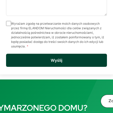
Wyrażam zgodę na przetwarzanie moich danych osobowych
przez firmę ELANDOM Nieruchomości dla celów związanych z
działalnością pośrednictwa w obrocie nieruchomościami,
jednocześnie potwierdzam, iż zostałem poinformowany o tym, iż
będę posiadać dostęp do treści swoich danych do ich edycji lub
usunięcia.
*
Wyślij
Zo
WYMARZONEGO DOMU?