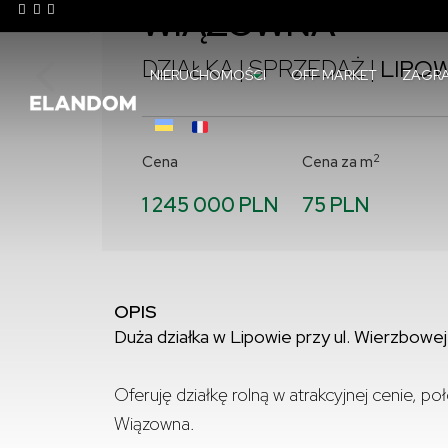
WIĄZOWNA
DZIAŁKA | SPRZEDAŻ |
LIPOW
NIERUCHOMOŚCI
OFF MARKET
ZAGRA
2
Cena
Cena za m
1 245 000 PLN
75 PLN
OPIS
Duża działka w Lipowie przy ul. Wierzbowej 
Oferuję działkę rolną w atrakcyjnej cenie, p
Wiązowna.