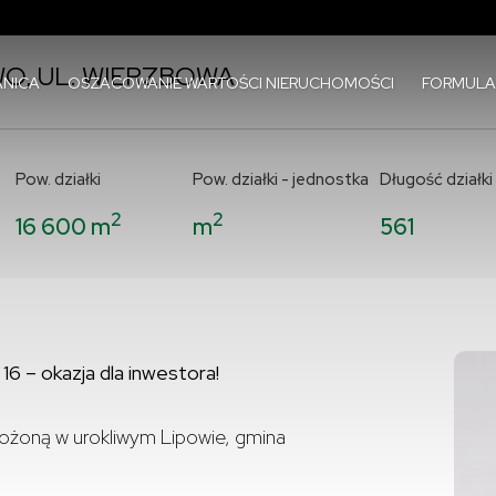
O, UL. WIERZBOWA
NICA
OSZACOWANIE WARTOŚCI NIERUCHOMOŚCI
FORMULA
Pow. działki
Pow. działki - jednostka
Długość działki
2
2
16 600 m
m
561
16 – okazja dla inwestora!
ołożoną w urokliwym Lipowie, gmina