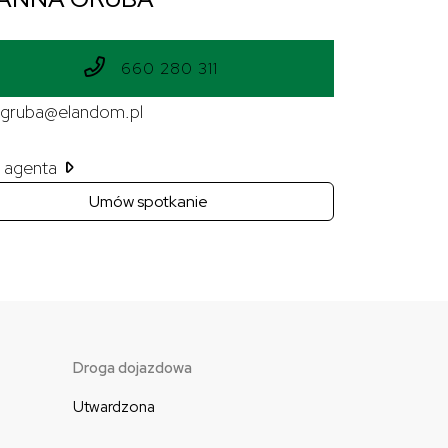
660 280 311
.gruba@elandom.pl
il agenta
Umów spotkanie
Droga dojazdowa
Utwardzona