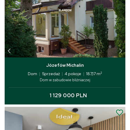
Józefów Michalin
2
Dom
|
Sprzedaż
|
4 pokoje
|
187,17 m
Dom w zabudowie bliźniaczej
1 129 000 PLN