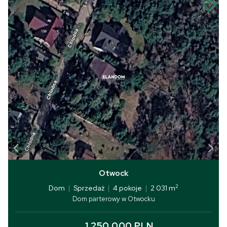
Otwock
2
Dom
|
Sprzedaż
|
4 pokoje
|
2 031 m
Dom parterowy w Otwocku
1 250 000 PLN