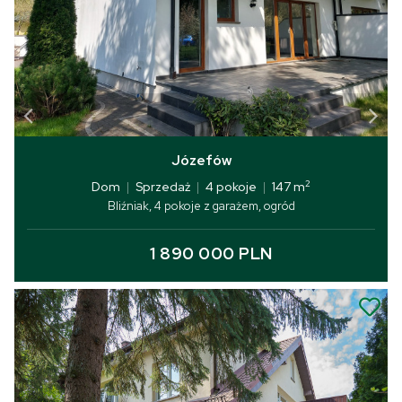
Józefów
2
Dom
|
Sprzedaż
|
4 pokoje
|
147 m
Bliźniak, 4 pokoje z garażem, ogród
1 890 000 PLN