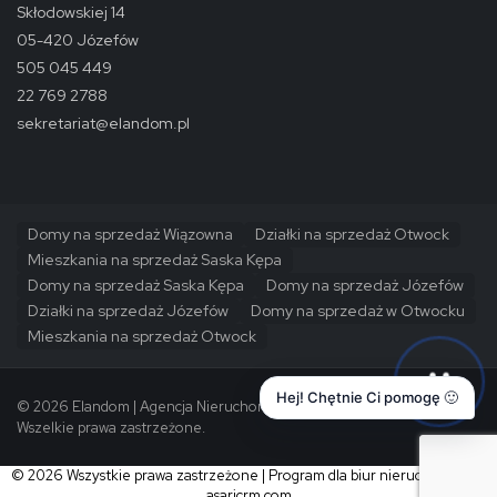
Skłodowskiej 14
05-420 Józefów
505 045 449
22 769 2788
sekretariat@elandom.pl
Domy na sprzedaż Wiązowna
Działki na sprzedaż Otwock
Mieszkania na sprzedaż Saska Kępa
Domy na sprzedaż Saska Kępa
Domy na sprzedaż Józefów
Działki na sprzedaż Józefów
Domy na sprzedaż w Otwocku
Mieszkania na sprzedaż Otwock
Hej! Chętnie Ci pomogę 🙂
© 2026 Elandom | Agencja Nieruchomości Warszawa i Okolice.
Wszelkie prawa zastrzeżone.
© 2026 Wszystkie prawa zastrzeżone | Program dla biur nieruchomości -
asaricrm.com