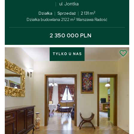
ul. Jontka
2
Działka
|
Sprzedaż
|
2 131 m
2
Działka budowlana 2122 m
Warszawa Radość
2 350 000 PLN