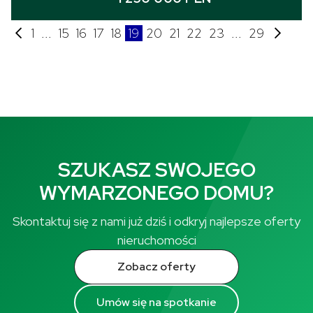
1
...
15
16
17
18
19
20
21
22
23
...
29
SZUKASZ SWOJEGO
WYMARZONEGO DOMU?
Skontaktuj się z nami już dziś i odkryj najlepsze oferty
nieruchomości
Zobacz oferty
Umów się na spotkanie