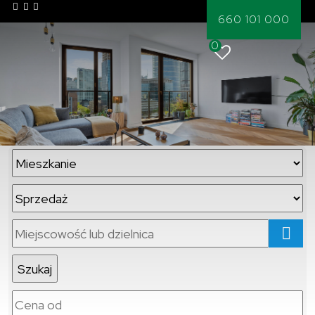
660 101 000
0
mapa