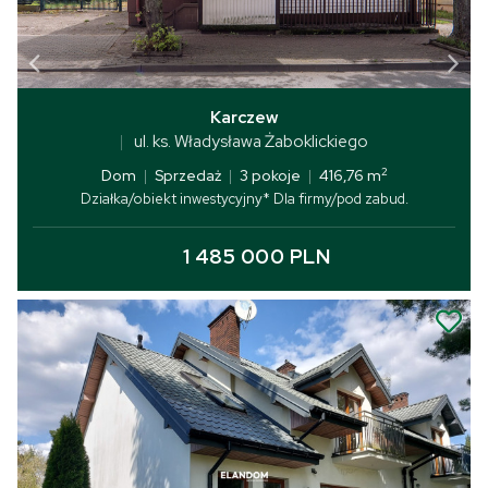
Karczew
ul. ks. Władysława Żaboklickiego
2
Dom
|
Sprzedaż
|
3 pokoje
|
416,76 m
Działka/obiekt inwestycyjny* Dla firmy/pod zabud.
1 485 000 PLN