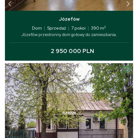
Józefów
2
Dom
|
Sprzedaż
|
7 pokoi
|
390 m
Józefów przestronny dom gotowy do zamieszkania.
2 950 000 PLN