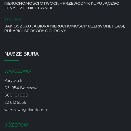
NIERUCHOMOŚCI OTWOCK – PRZEWODNIK KUPUJĄCEGO:
CENY, DZIELNICE I RYNEK
29.05.2026
JAK OSZUKUJĄ BIURA NIERUCHOMOŚCI? CZERWONE FLAGI,
PUŁAPKI I SPOSOBY OCHRONY
NASZE BIURA
WARSZAWA
Paryska 8
03-954 Warszawa
660 101 000
22 612 5555
warszawa@elandom.pl
JÓZEFÓW