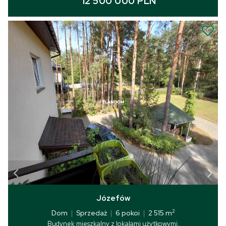
12 500 000 PLN
Józefów
2
Dom
|
Sprzedaż
|
6 pokoi
|
2 515 m
Budynek mieszkalny z lokalami użytkowymi.