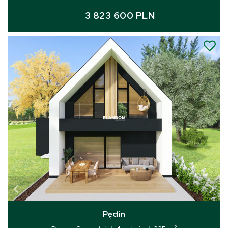
3 823 600 PLN
Pęclin
2