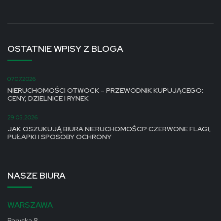
OSTATNIE WPISY Z BLOGA
07.07.2026
NIERUCHOMOŚCI OTWOCK – PRZEWODNIK KUPUJĄCEGO:
CENY, DZIELNICE I RYNEK
29.05.2026
JAK OSZUKUJĄ BIURA NIERUCHOMOŚCI? CZERWONE FLAGI,
PUŁAPKI I SPOSOBY OCHRONY
NASZE BIURA
WARSZAWA
Paryska 8