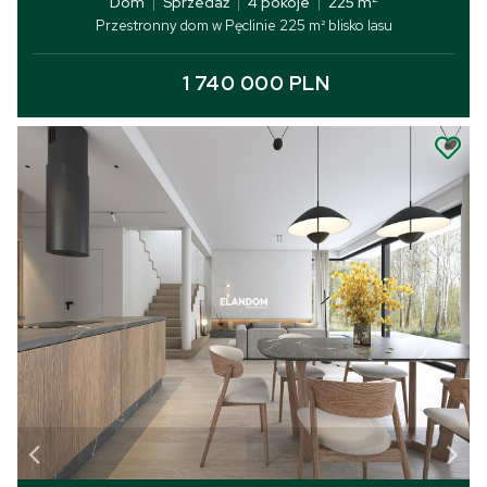
Dom
|
Sprzedaż
|
4 pokoje
|
225 m
Przestronny dom w Pęclinie 225 m² blisko lasu
1 740 000 PLN