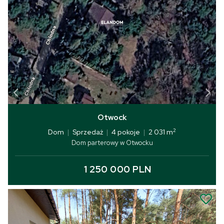
Otwock
2
Dom
|
Sprzedaż
|
4 pokoje
|
2 031 m
Dom parterowy w Otwocku
1 250 000 PLN