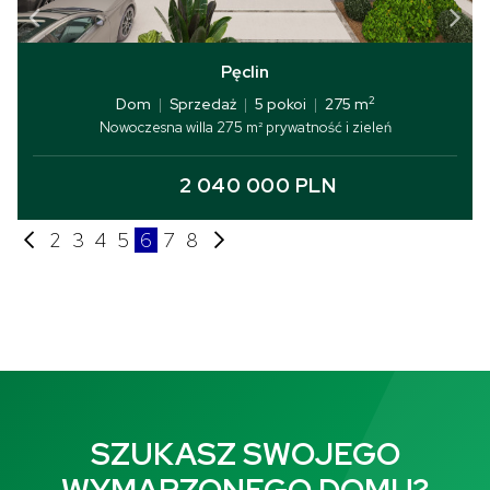
Pęclin
2
Dom
|
Sprzedaż
|
5 pokoi
|
275 m
Nowoczesna willa 275 m² prywatność i zieleń
2 040 000 PLN
2
3
4
5
6
7
8
SZUKASZ SWOJEGO