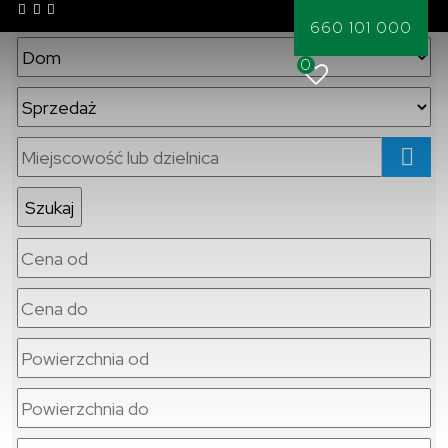
660 101 000
0
mapa