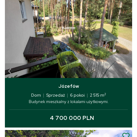
Józefów
2
Dom
|
Sprzedaż
|
6 pokoi
|
2 515 m
Budynek mieszkalny z lokalami użytkowymi.
4 700 000 PLN