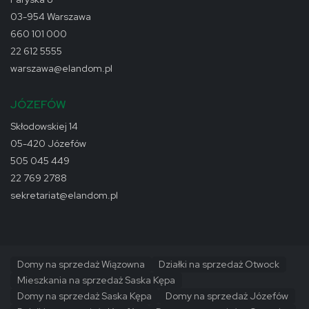
03-954 Warszawa
660 101 000
22 612 5555
warszawa@elandom.pl
JÓZEFÓW
Skłodowskiej 14
05-420 Józefów
505 045 449
22 769 2788
sekretariat@elandom.pl
Domy na sprzedaż Wiązowna
Działki na sprzedaż Otwock
Mieszkania na sprzedaż Saska Kępa
Domy na sprzedaż Saska Kępa
Domy na sprzedaż Józefów