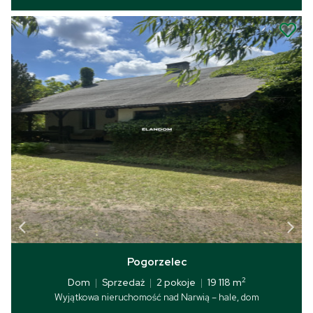
Pogorzelec
2
Dom
|
Sprzedaż
|
2 pokoje
|
19 118 m
Wyjątkowa nieruchomość nad Narwią – hale, dom