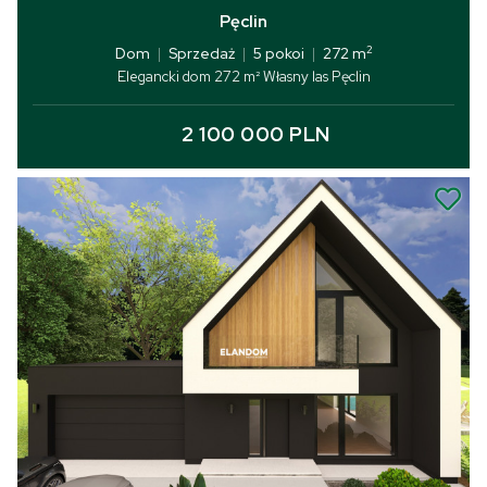
Pęclin
2
Dom
|
Sprzedaż
|
5 pokoi
|
272 m
Elegancki dom 272 m² Własny las Pęclin
2 100 000 PLN