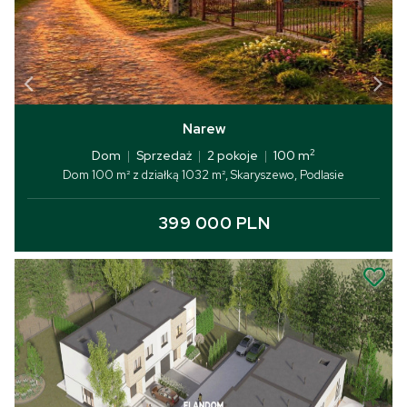
Narew
2
Dom
|
Sprzedaż
|
2 pokoje
|
100 m
Dom 100 m² z działką 1032 m², Skaryszewo, Podlasie
399 000 PLN