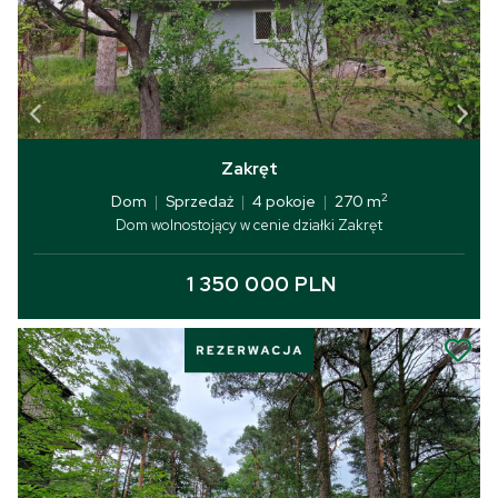
Zakręt
2
Dom
|
Sprzedaż
|
4 pokoje
|
270 m
Dom wolnostojący w cenie działki Zakręt
1 350 000 PLN