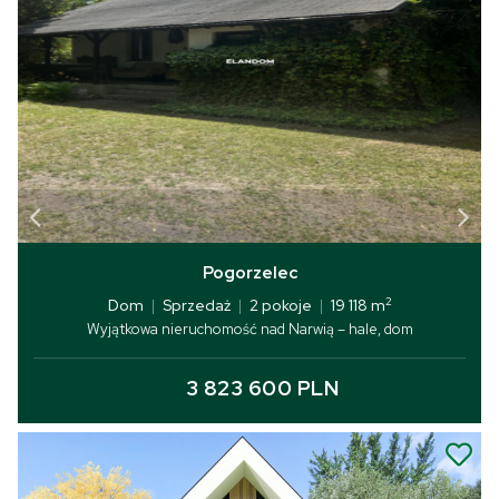
Pogorzelec
2
Dom
|
Sprzedaż
|
2 pokoje
|
19 118 m
Wyjątkowa nieruchomość nad Narwią – hale, dom
3 823 600 PLN