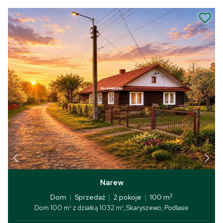
Narew
2
Dom
|
Sprzedaż
|
2 pokoje
|
100 m
Dom 100 m² z działką 1032 m², Skaryszewo, Podlasie