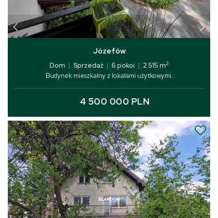
Józefów
2
Dom
|
Sprzedaż
|
6 pokoi
|
2 515 m
Budynek mieszkalny z lokalami użytkowymi.
4 500 000 PLN