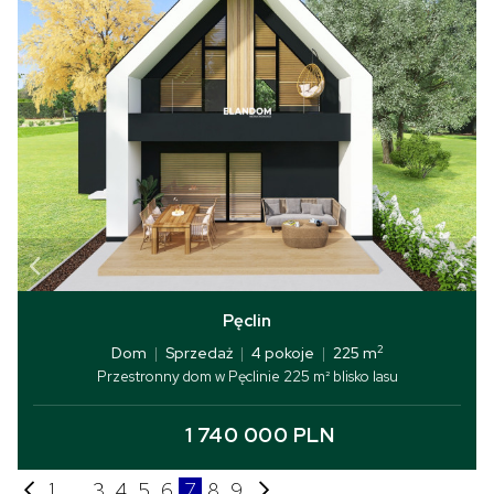
Pęclin
2
Dom
|
Sprzedaż
|
4 pokoje
|
225 m
Przestronny dom w Pęclinie 225 m² blisko lasu
1 740 000 PLN
1
...
3
4
5
6
7
8
9