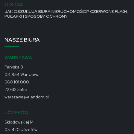
29.05.2026
JAK OSZUKUJĄ BIURA NIERUCHOMOŚCI? CZERWONE FLAGI,
PUŁAPKI I SPOSOBY OCHRONY
NASZE BIURA
WARSZAWA
Paryska 8
03-954 Warszawa
660 101 000
22 612 5555
warszawa@elandom.pl
JÓZEFÓW
Skłodowskiej 14
05-420 Józefów