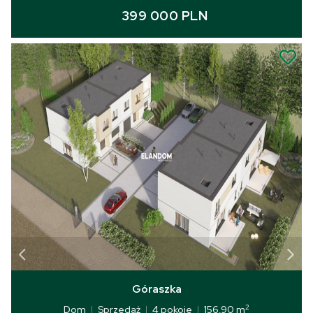
399 000 PLN
Góraszka
2
Dom
|
Sprzedaż
|
4 pokoje
|
156,90 m