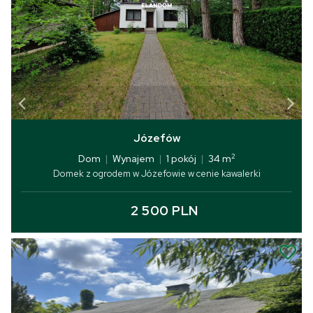
Józefów
2
Dom
|
Wynajem
|
1 pokój
|
34 m
Domek z ogrodem w Józefowie w cenie kawalerki
2 500 PLN