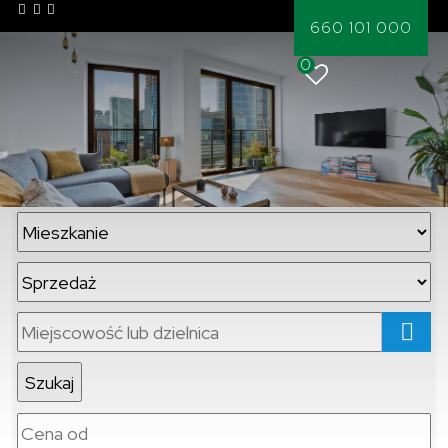
660 101 000
0
mapa