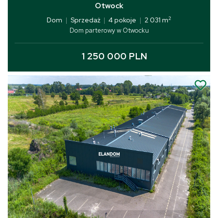
Otwock
2
Dom
|
Sprzedaż
|
4 pokoje
|
2 031 m
Dom parterowy w Otwocku
1 250 000 PLN