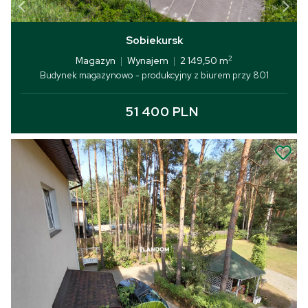
Sobiekursk
2
Magazyn
|
Wynajem
|
2 149,50 m
Budynek magazynowo - produkcyjny z biurem przy 801
51 400 PLN