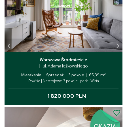
Warszawa Śródmieście
ul. Adama Idźkowskiego
2
Mieszkanie
|
Sprzedaż
|
3 pokoje
|
65,39 m
Powiśe | Nastrojowe 3 pokoje | park i Wisła
1 820 000 PLN