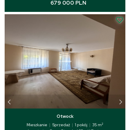
679 000 PLN
Otwock
2
Mieszkanie
|
Sprzedaż
|
1 pokój
|
35 m