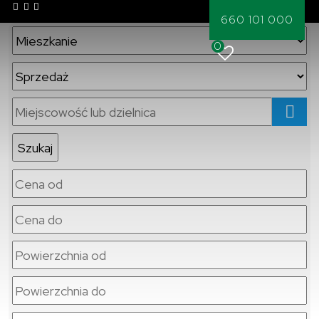
660 101 000
0
mapa