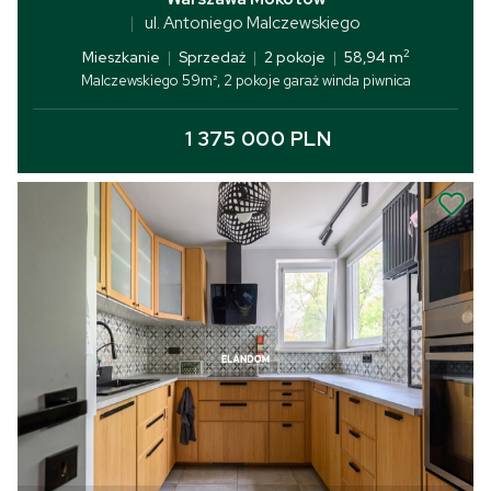
ul. Antoniego Malczewskiego
2
Mieszkanie
|
Sprzedaż
|
2 pokoje
|
58,94 m
Malczewskiego 59m², 2 pokoje garaż winda piwnica
1 375 000 PLN