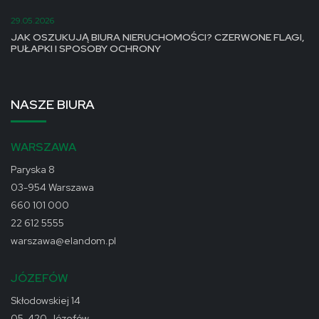
29.05.2026
JAK OSZUKUJĄ BIURA NIERUCHOMOŚCI? CZERWONE FLAGI,
PUŁAPKI I SPOSOBY OCHRONY
NASZE BIURA
WARSZAWA
Paryska 8
03-954 Warszawa
660 101 000
22 612 5555
warszawa@elandom.pl
JÓZEFÓW
Skłodowskiej 14
05-420 Józefów