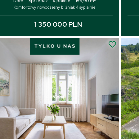
Dom
|
Sprzedaż
|
4 pokoje
|
156,90 m
Komfortowy nowoczesny bliźniak 4 sypialnie
1 350 000 PLN