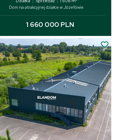
Działka
|
Sprzedaż
|
1 508 m
Dom na atrakcyjnej działce w Józefówie.
1 660 000 PLN