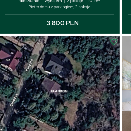
Mieszkanie
|
Wynajem
|
2 pokoje
|
101 m
Piętro domu z parkingiem, 2 pokoje
3 800 PLN