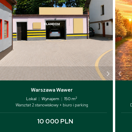
Warszawa Wawer
2
Lokal
|
Wynajem
|
150 m
Warsztat 2 stanowiskowy + biuro i parking
10 000 PLN