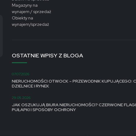
Magazyny na
wynajem / sprzedaż
Obiekty na
wynajem/sprzedaż
OSTATNIE WPISY Z BLOGA
07.07.2026
NIERUCHOMOŚCI OTWOCK – PRZEWODNIK KUPUJĄCEGO: C
DZIELNICE I RYNEK
29.05.2026
JAK OSZUKUJĄ BIURA NIERUCHOMOŚCI? CZERWONE FLAGI
PUŁAPKI I SPOSOBY OCHRONY