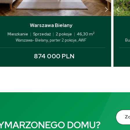
Warszawa Bielany
2
Mieszkanie
|
Sprzedaż
|
2 pokoje
|
46,30 m
Warszawa- Bielany, parter 2 pokoje, AWF
Bu
874 000 PLN
Zo
WYMARZONEGO DOMU?