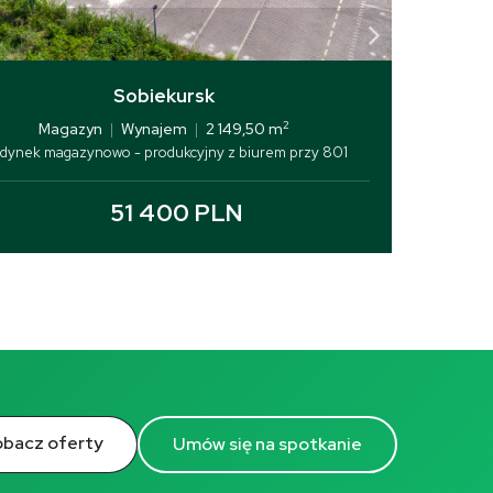
Sobiekursk
2
Magazyn
|
Wynajem
|
2 149,50 m
dynek magazynowo - produkcyjny z biurem przy 801
51 400 PLN
bacz oferty
Umów się na spotkanie