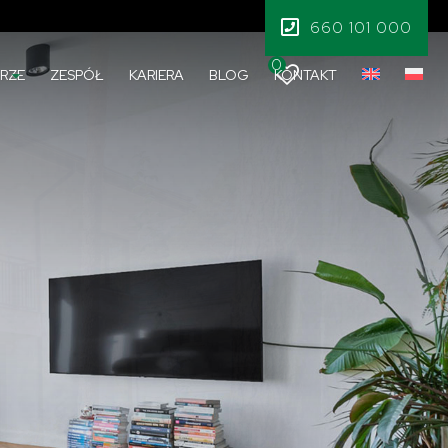
660 101 000
0
RZE
ZESPÓŁ
KARIERA
BLOG
KONTAKT