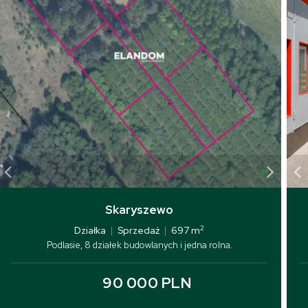
Skaryszewo
2
Działka
|
Sprzedaż
|
697 m
Podlasie, 8 działek budowlanych i jedna rolna.
90 000 PLN