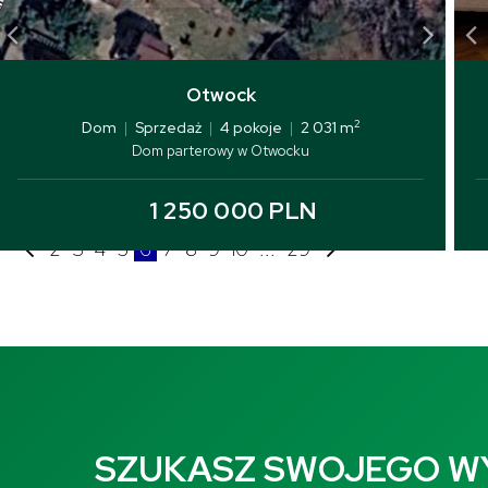
Otwock
2
Dom
|
Sprzedaż
|
4 pokoje
|
2 031 m
Dom parterowy w Otwocku
1 250 000 PLN
2
3
4
5
6
7
8
9
10
...
29
SZUKASZ SWOJEGO 