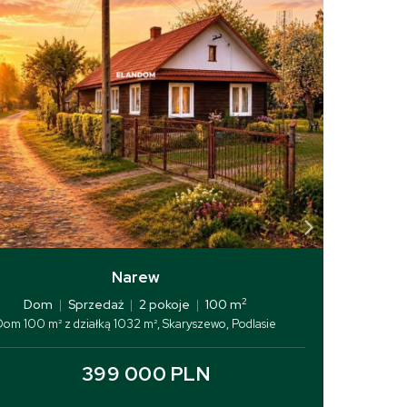
Narew
2
Dom
|
Sprzedaż
|
2 pokoje
|
100 m
Dom 100 m² z działką 1032 m², Skaryszewo, Podlasie
399 000 PLN