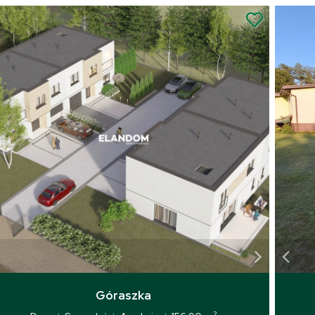
Góraszka
2