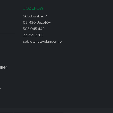
JÓZEFÓW
Skłodowskiej 14
05-420 Józefów
505 045 449
22 769 2788
sekretariat@elandom.pl
ENY,
,