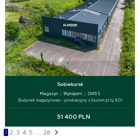
Sobiekursk
Magazyn
|
Wynajem
|
2149.5
Budynek magazynowo - produkcyjny z biurem przy 801
51 400 PLN
1
2
3
4
5
...
28