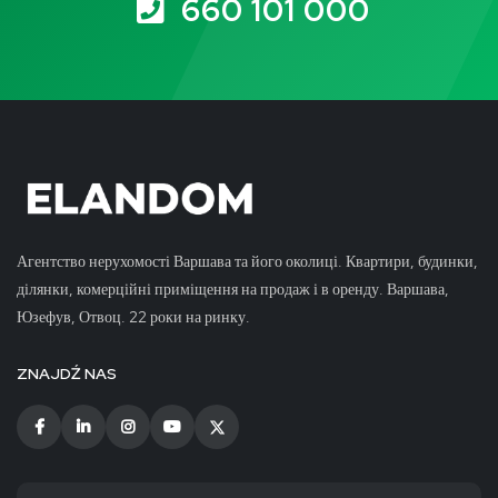
660 101 000
Агентство нерухомості Варшава та його околиці. Квартири, будинки,
ділянки, комерційні приміщення на продаж і в оренду. Варшава,
Юзефув, Отвоц. 22 роки на ринку.
ZNAJDŹ NAS