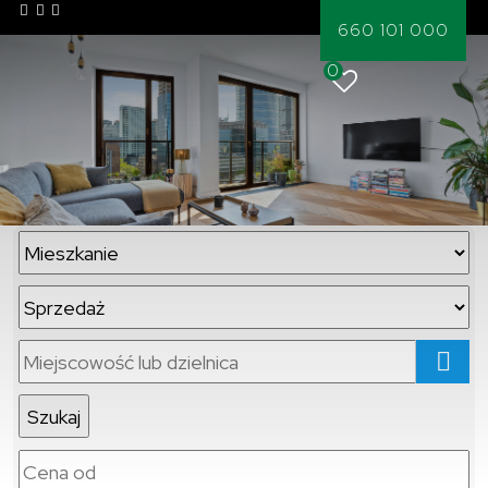
660 101 000
0
mapa