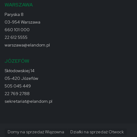
WARSZAWA
Paryska 8
03-954 Warszawa
660 101 000
22 612 5555
warszawa@elandom.pl
JÓZEFÓW
Skłodowskiej 14
05-420 Józefów
505 045 449
22 769 2788
sekretariat@elandom.pl
Domy na sprzedaż Wiązowna
Działki na sprzedaż Otwock