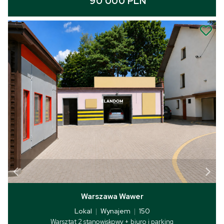
90 000 PLN
Warszawa Wawer
Lokal
|
Wynajem
|
150
Warsztat 2 stanowiskowy + biuro i parking