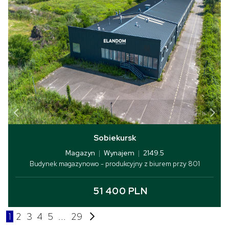
Sobiekursk
Magazyn
|
Wynajem
|
2149.5
Budynek magazynowo - produkcyjny z biurem przy 801
51 400 PLN
1
2
3
4
5
...
29