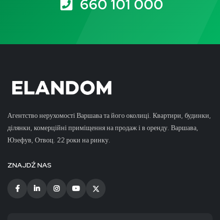
660 101 000
Агентство нерухомості Варшава та його околиці. Квартири, будинки,
ділянки, комерційні приміщення на продаж і в оренду. Варшава,
Юзефув, Отвоц. 22 роки на ринку.
ZNAJDŹ NAS