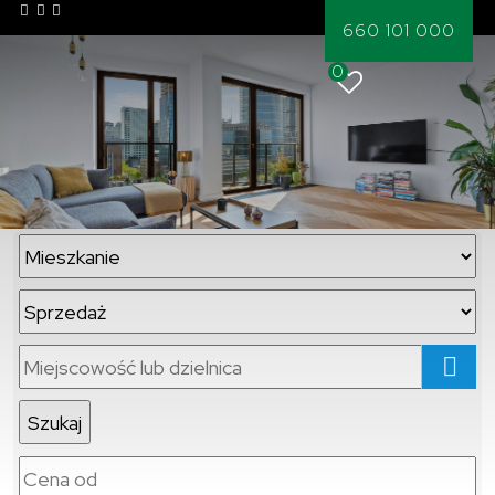
660 101 000
0
mapa