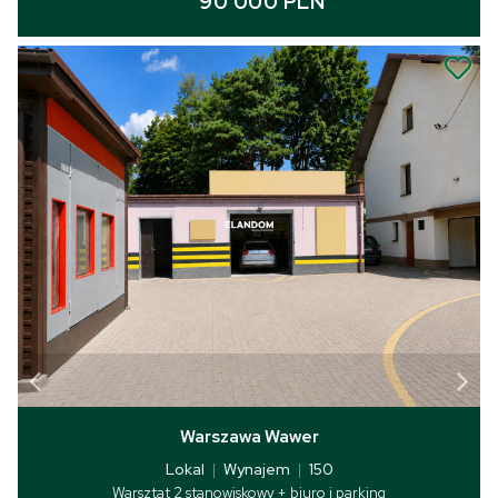
90 000 PLN
Warszawa Wawer
Lokal
|
Wynajem
|
150
Warsztat 2 stanowiskowy + biuro i parking