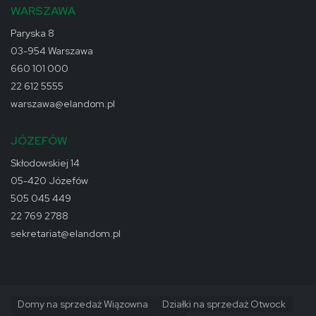
WARSZAWA
Paryska 8
03-954 Warszawa
660 101 000
22 612 5555
warszawa@elandom.pl
JÓZEFÓW
Skłodowskiej 14
05-420 Józefów
505 045 449
22 769 2788
sekretariat@elandom.pl
Domy na sprzedaż Wiązowna
Działki na sprzedaż Otwock