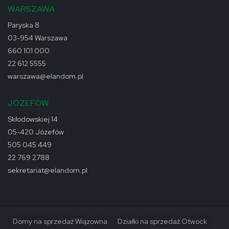
WARSZAWA
Paryska 8
03-954 Warszawa
660 101 000
22 612 5555
warszawa@elandom.pl
JÓZEFÓW
Skłodowskiej 14
05-420 Józefów
505 045 449
22 769 2788
sekretariat@elandom.pl
Domy na sprzedaż Wiązowna
Działki na sprzedaż Otwock