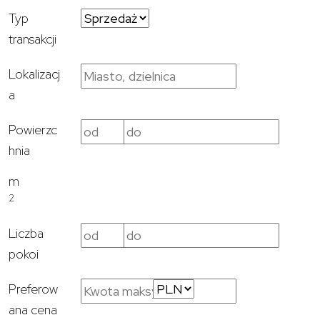
Typ
transakcji
Lokalizacj
a
Powierzc
hnia
m
2
Liczba
pokoi
Preferow
ana cena