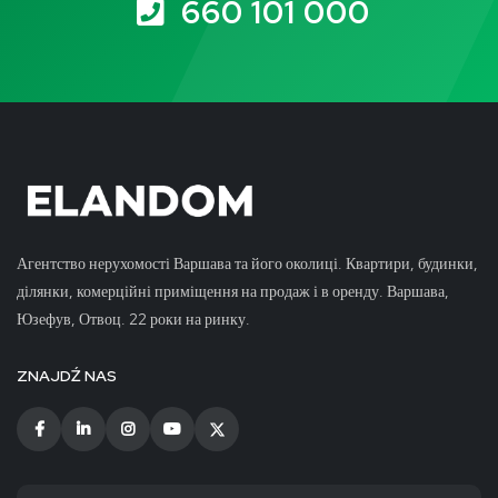
660 101 000
Агентство нерухомості Варшава та його околиці. Квартири, будинки,
ділянки, комерційні приміщення на продаж і в оренду. Варшава,
Юзефув, Отвоц. 22 роки на ринку.
ZNAJDŹ NAS