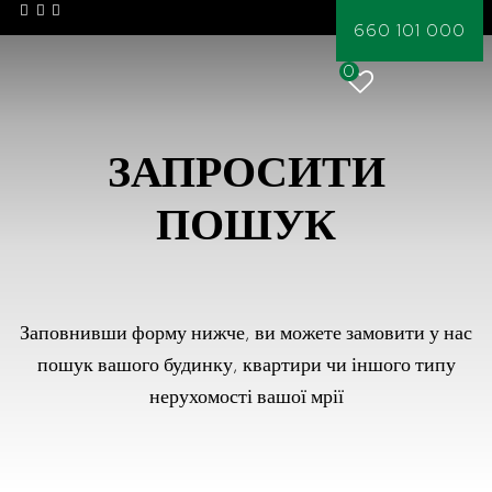
660 101 000
0
ЗАПРОСИТИ
ПОШУК
Заповнивши форму нижче, ви можете замовити у нас
пошук вашого будинку, квартири чи іншого типу
нерухомості вашої мрії