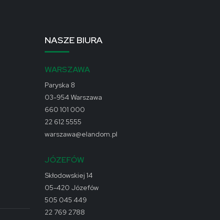
NASZE BIURA
WARSZAWA
Paryska 8
03-954 Warszawa
660 101 000
22 612 5555
warszawa@elandom.pl
JÓZEFÓW
Skłodowskiej 14
05-420 Józefów
505 045 449
22 769 2788