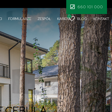
660 101 000
0
I
FORMULARZE
ZESPÓŁ
KARIERA
BLOG
KONTAKT
F CEBULA