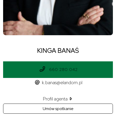
KINGA BANAŚ
660 280 042
k.banas@elandom.pl
Profil agenta
Umów spotkanie