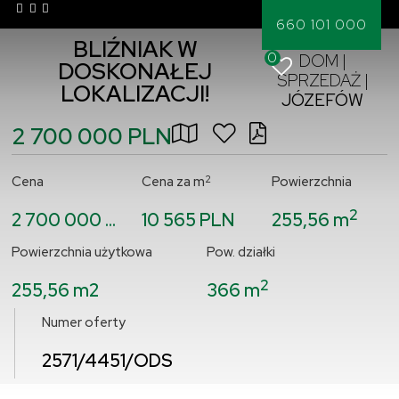
660 101 000
BLIŹNIAK W
0
DOM |
DOSKONAŁEJ
SPRZEDAŻ |
LOKALIZACJI!
JÓZEFÓW
2 700 000 PLN
2
Cena
Cena za m
Powierzchnia
2
2 700 000 PLN
10 565 PLN
255,56 m
Powierzchnia użytkowa
Pow. działki
2
255,56 m2
366 m
Numer oferty
2571/4451/ODS