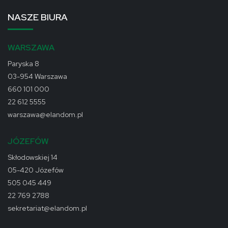
NASZE BIURA
WARSZAWA
Paryska 8
03-954 Warszawa
660 101 000
22 612 5555
warszawa@elandom.pl
JÓZEFÓW
Skłodowskiej 14
05-420 Józefów
505 045 449
22 769 2788
sekretariat@elandom.pl