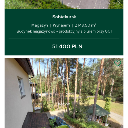
Sobiekursk
2
Magazyn
|
Wynajem
|
2 149,50 m
Budynek magazynowo - produkcyjny z biurem przy 801
51 400 PLN