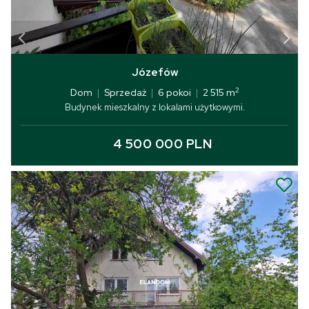
Józefów
2
Dom
|
Sprzedaż
|
6 pokoi
|
2 515 m
Budynek mieszkalny z lokalami użytkowymi.
4 500 000 PLN