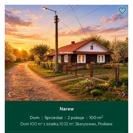
Narew
2
Dom
|
Sprzedaż
|
2 pokoje
|
100 m
Dom 100 m² z działką 1032 m², Skaryszewo, Podlasie