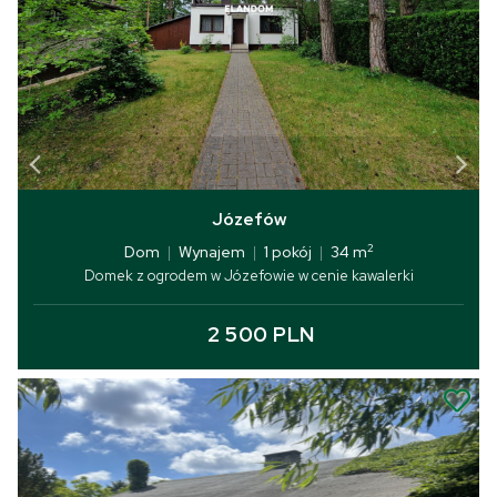
Józefów
2
Dom
|
Wynajem
|
1 pokój
|
34 m
Domek z ogrodem w Józefowie w cenie kawalerki
2 500 PLN