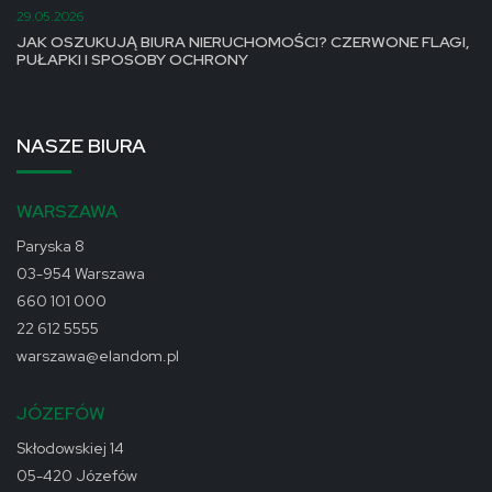
29.05.2026
JAK OSZUKUJĄ BIURA NIERUCHOMOŚCI? CZERWONE FLAGI,
PUŁAPKI I SPOSOBY OCHRONY
NASZE BIURA
WARSZAWA
Paryska 8
03-954 Warszawa
660 101 000
22 612 5555
warszawa@elandom.pl
JÓZEFÓW
Skłodowskiej 14
05-420 Józefów