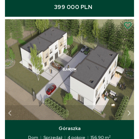
399 000 PLN
Góraszka
2
Dom
|
Sprzedaż
|
4 pokoje
|
156,90 m