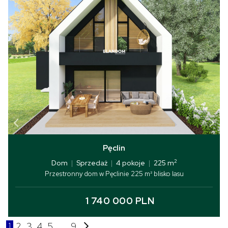
Pęclin
2
Dom
|
Sprzedaż
|
4 pokoje
|
225 m
Przestronny dom w Pęclinie 225 m² blisko lasu
1 740 000 PLN
1
2
3
4
5
...
9