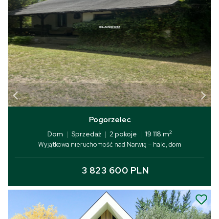
Pogorzelec
2
Dom
|
Sprzedaż
|
2 pokoje
|
19 118 m
Wyjątkowa nieruchomość nad Narwią – hale, dom
3 823 600 PLN