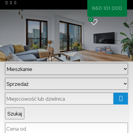
660 101 000
0
mapa