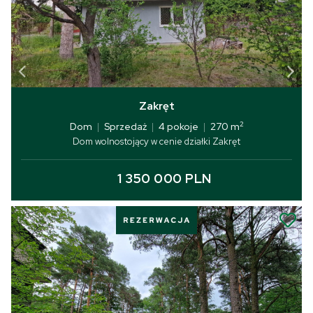
Zakręt
2
Dom
|
Sprzedaż
|
4 pokoje
|
270 m
Dom wolnostojący w cenie działki Zakręt
1 350 000 PLN