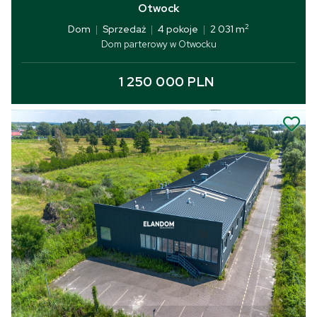
Otwock
2
Dom
|
Sprzedaż
|
4 pokoje
|
2 031 m
Dom parterowy w Otwocku
1 250 000 PLN