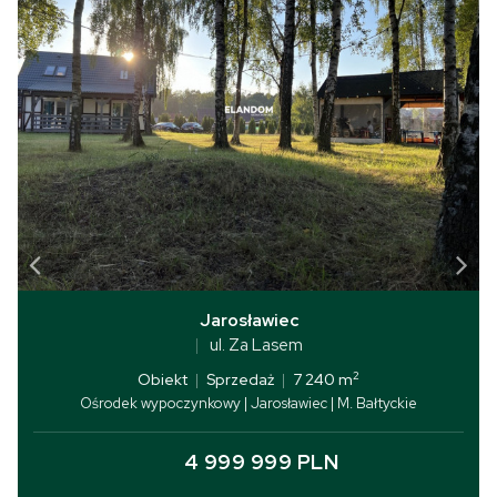
Jarosławiec
ul. Za Lasem
2
Obiekt
|
Sprzedaż
|
7 240 m
Ośrodek wypoczynkowy | Jarosławiec | M. Bałtyckie
4 999 999 PLN