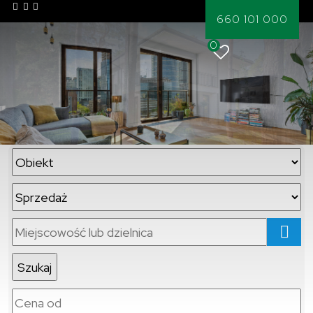
660 101 000
0
mapa