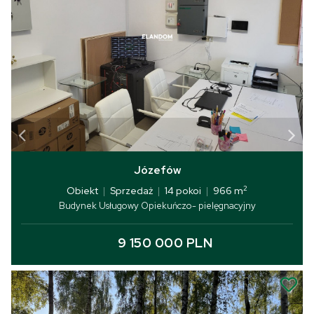
Józefów
2
Obiekt
|
Sprzedaż
|
14 pokoi
|
966 m
Budynek Usługowy Opiekuńczo- pielęgnacyjny
9 150 000 PLN