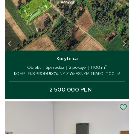
Korytnica
2
Obiekt
|
Sprzedaż
|
2 pokoje
|
1 100 m
KOMPLEKS PRODUKCYJNY Z WŁASNYM TRAFO | 1100 m²
2 500 000 PLN