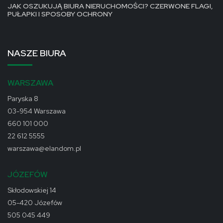
JAK OSZUKUJĄ BIURA NIERUCHOMOŚCI? CZERWONE FLAGI,
PUŁAPKI I SPOSOBY OCHRONY
NASZE BIURA
WARSZAWA
Paryska 8
03-954 Warszawa
660 101 000
22 612 5555
warszawa@elandom.pl
JÓZEFÓW
Skłodowskiej 14
05-420 Józefów
505 045 449