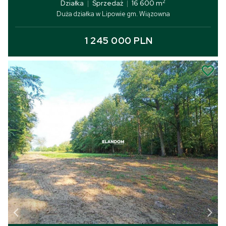
2
Działka
|
Sprzedaż
|
16 600 m
Duża działka w Lipowie gm. Wiązowna
1 245 000 PLN