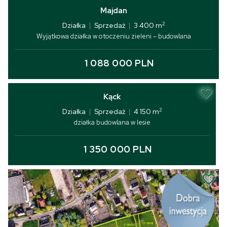
Majdan
2
Działka
|
Sprzedaż
|
3 400 m
Wyjątkowa działka w otoczeniu zieleni – budowlana
1 088 000 PLN
Kąck
2
Działka
|
Sprzedaż
|
4 150 m
działka budowlana w lesie
1 350 000 PLN