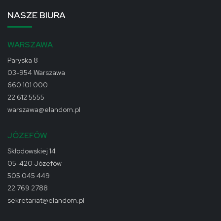
NASZE BIURA
WARSZAWA
Paryska 8
03-954 Warszawa
660 101 000
22 612 5555
warszawa@elandom.pl
JÓZEFÓW
Skłodowskiej 14
05-420 Józefów
505 045 449
22 769 2788
sekretariat@elandom.pl