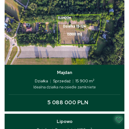
Majdan
2
Działka
|
Sprzedaż
|
15 900 m
Idealna działka na osiedle zamkniete
5 088 000 PLN
Lipowo
2