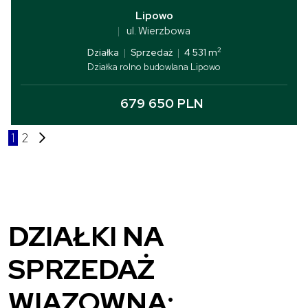
Lipowo
ul. Wierzbowa
2
Działka
|
Sprzedaż
|
4 531 m
Działka rolno budowlana Lipowo
679 650 PLN
1
2
DZIAŁKI NA
SPRZEDAŻ
WIĄZOWNA: