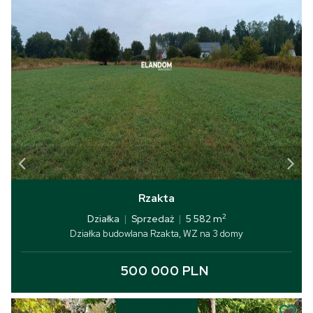
Rzakta
2
Działka
|
Sprzedaż
|
5 582 m
Działka budowlana Rzakta, WZ na 3 domy
500 000 PLN