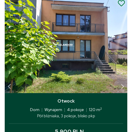
Otwock
2
Dom
|
Wynajem
|
4 pokoje
|
120 m
Pół bliżniaka, 3 pokoje, blisko pkp
5 900 PLN