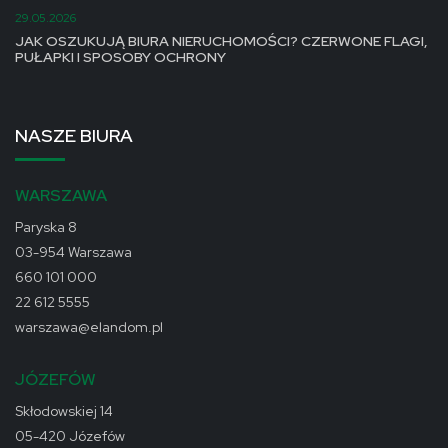
29.05.2026
JAK OSZUKUJĄ BIURA NIERUCHOMOŚCI? CZERWONE FLAGI,
PUŁAPKI I SPOSOBY OCHRONY
NASZE BIURA
WARSZAWA
Paryska 8
03-954 Warszawa
660 101 000
22 612 5555
warszawa@elandom.pl
JÓZEFÓW
Skłodowskiej 14
05-420 Józefów