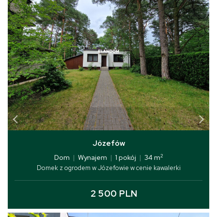
Józefów
2
Dom
|
Wynajem
|
1 pokój
|
34 m
Domek z ogrodem w Józefowie w cenie kawalerki
2 500 PLN