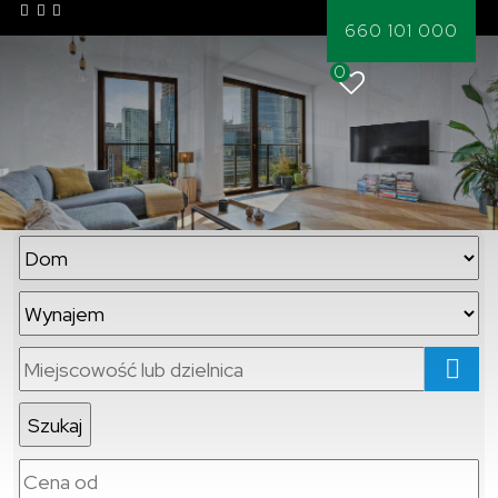
660 101 000
0
mapa