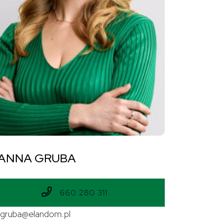
ANNA GRUBA
660 280 311
.gruba@elandom.pl