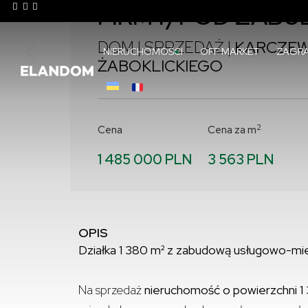
FIRMY/POD ZABUD
DOM | SPRZEDAŻ |
KARCZEW,
NIERUCHOMOŚCI
OFF MARKET
ZAGRA
ŻABOKLICKIEGO
2
Cena
Cena za m
1 485 000 PLN
3 563 PLN
OPIS
Działka 1 380 m² z zabudową usługowo-miesz
Na sprzedaż
nieruchomość o powierzchni 1