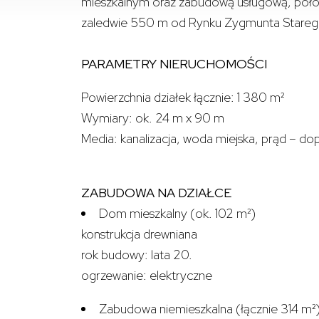
mieszkalnym oraz zabudową usługową, położ
zaledwie 550 m od Rynku Zygmunta Stareg
PARAMETRY NIERUCHOMOŚCI
Powierzchnia działek łącznie: 1 380 m²
Wymiary: ok. 24 m x 90 m
Media: kanalizacja, woda miejska, prąd – d
ZABUDOWA NA DZIAŁCE
Dom mieszkalny (ok. 102 m²)
konstrukcja drewniana
rok budowy: lata 20.
ogrzewanie: elektryczne
Zabudowa niemieszkalna (łącznie 314 m²