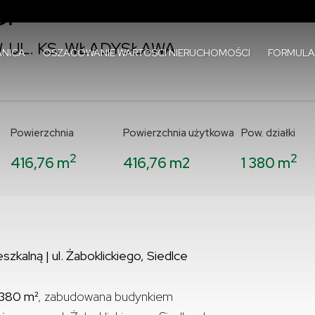
.
 UL. KS. WŁADYSŁAWA
NICA
OSZACOWANIE WARTOŚCI NIERUCHOMOŚCI
FORMULA
Powierzchnia
Powierzchnia użytkowa
Pow. działki
2
2
416,76 m
416,76 m2
1 380 m
kalną | ul. Żaboklickiego, Siedlce
 380 m²
, zabudowana budynkiem