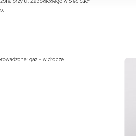
ona przy ul. Żaboklickiego w Siedlcach –
o.
oprowadzone; gaz – w drodze
)