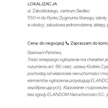
LOKALIZACJA
ul. Żaboklickiego, centrum Siedlec
550 m do Rynku Zygmunta Starego, szkoły 
w okolicy: zabudowa jednorodzinna, sklepy,
Cena: do negocjacji 📞 Zapraszam do konta
Szanowni Państwo,
Treść niniejszego ogłoszenia ma charakter je
rozumieniu art. 66 i nast. ustawy Kodeks Cy
pochodzą od właściciela nieruchomości i mo
elementów ogłoszenia przysługują ELANDO
współpracujących). Kopiowanie i rozpowszec
bez zgody ELANDOM Nieruchomości S.C. je