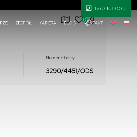
1 485 000 PLN
660 101 000
0
RZE
ZESPÓŁ
KARIERA
BLOG
KONTAKT
Numer oferty
3290/4451/ODS