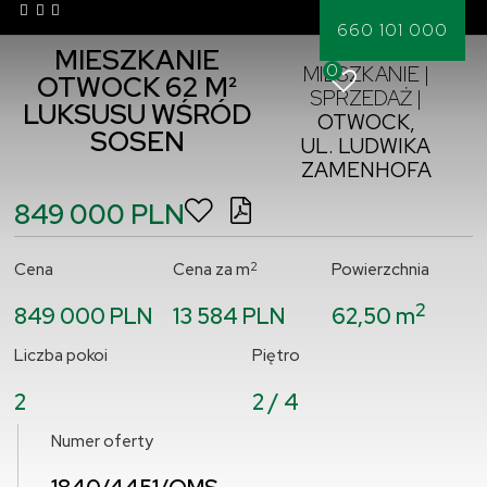
660 101 000
MIESZKANIE
0
MIESZKANIE |
OTWOCK 62 M²
SPRZEDAŻ |
LUKSUSU WŚRÓD
OTWOCK,
SOSEN
UL. LUDWIKA
ZAMENHOFA
849 000 PLN
2
Cena
Cena za m
Powierzchnia
2
849 000 PLN
13 584 PLN
62,50 m
Liczba pokoi
Piętro
2
2 / 4
Numer oferty