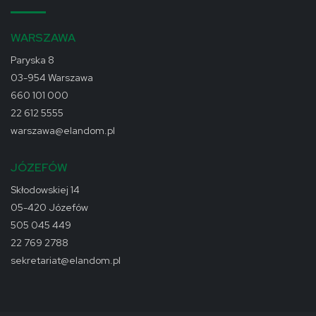
WARSZAWA
Paryska 8
03-954 Warszawa
660 101 000
22 612 5555
warszawa@elandom.pl
JÓZEFÓW
Skłodowskiej 14
05-420 Józefów
505 045 449
22 769 2788
sekretariat@elandom.pl