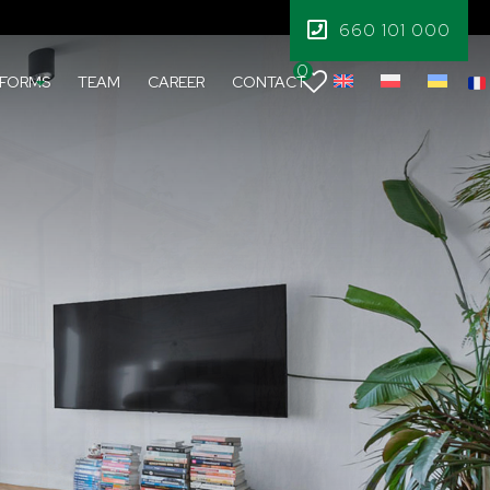
660 101 000
0
FORMS
TEAM
CAREER
CONTACT