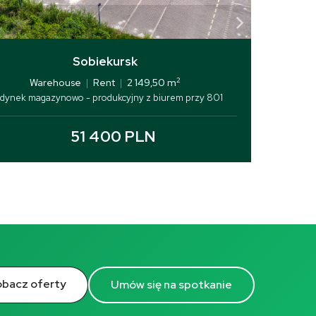
Sobiekursk
2
Warehouse
|
Rent
|
2 149,50 m
dynek magazynowo - produkcyjny z biurem przy 801
51 400 PLN
bacz oferty
Umów się na spotkanie