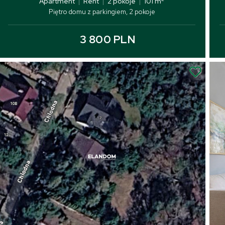
Apartment
|
Rent
|
2 pokoje
|
101 m
Piętro domu z parkingiem, 2 pokoje
3 800 PLN