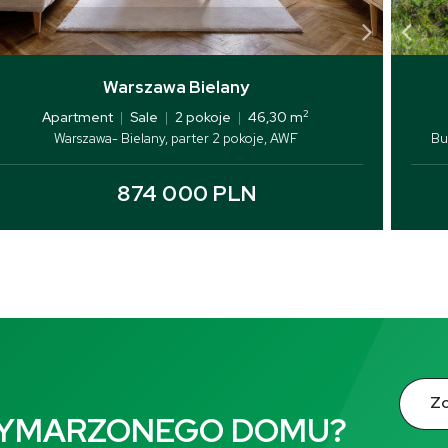
Warszawa Bielany
2
Apartment
|
Sale
|
2 pokoje
|
46,30 m
Warszawa- Bielany, parter 2 pokoje, AWF
Bu
874 000 PLN
Zo
WYMARZONEGO DOMU?