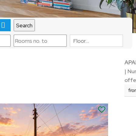
map
Floor…
APA
| Nu
offe
fro