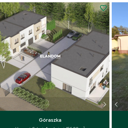
Góraszka
2