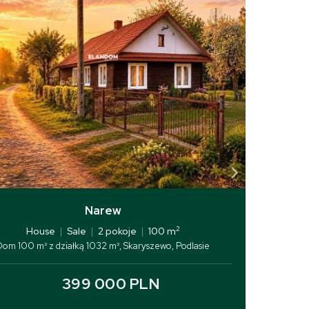
Narew
2
House
|
Sale
|
2 pokoje
|
100 m
Dom 100 m² z działką 1032 m², Skaryszewo, Podlasie
399 000 PLN