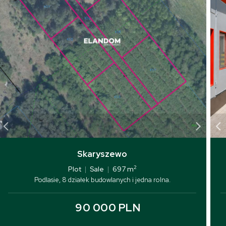
Skaryszewo
2
Plot
|
Sale
|
697 m
Podlasie, 8 działek budowlanych i jedna rolna.
90 000 PLN