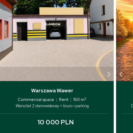
Warszawa Wawer
2
Commercial space
|
Rent
|
150 m
Warsztat 2 stanowiskowy + biuro i parking
10 000 PLN