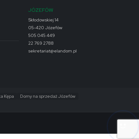
JÓZEFÓW
Skłodowskiej 14
05-420 Józefów
505 045 449
22 769 2788
sekretariat@elandom.pl
ka Kępa
Domy na sprzedaż Józefów
Hej! Chętnie Ci pomogę 🙂