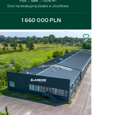
Plot
|
Sale
|
1 508 m
Dom na atrakcyjnej działce w Józefówie.
1 660 000 PLN