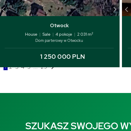
Otwock
2
House
|
Sale
|
4 pokoje
|
2 031 m
Dom parterowy w Otwocku
1 250 000 PLN
1
2
3
4
5
...
29
SZUKASZ SWOJEGO 