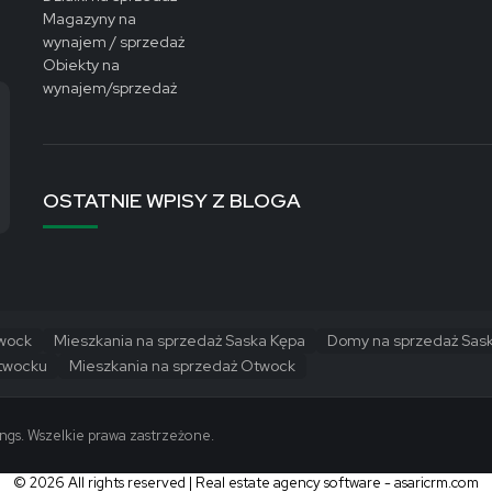
Magazyny na
wynajem / sprzedaż
Obiekty na
wynajem/sprzedaż
OSTATNIE WPISY Z BLOGA
twock
Mieszkania na sprzedaż Saska Kępa
Domy na sprzedaż Sas
twocku
Mieszkania na sprzedaż Otwock
gs. Wszelkie prawa zastrzeżone.
© 2026 All rights reserved | Real estate agency software -
asaricrm.com