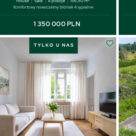
House
|
Sale
|
4 pokoje
|
156,90 m
Komfortowy nowoczesny bliźniak 4 sypialnie
1 350 000 PLN